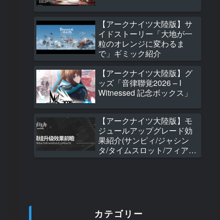
コン調節ストラッ
518 views
【アークナイツ大陸版】サ
イドストーリー「大地が一
【アークナイツ大
粒のオレンジに変わるま
純燼エイヤフィヤ
で」ギミック紹介
れからの物語 Ver. 
ケールフィギュア
【アークナイツ大陸版】グ
448 views
ッズ「音律聯覚2026 – I
Witnessed 記念ボックス」
【アークナイツ大
大陸版グッズ「キ
ターセット『メカ
【アークナイツ大陸版】モ
ト』(栓抜き)」
ジュールアップグレード効
404 views
果紹介(サンピィ/ジャシン
タ/タイムスロット/フィアメ
【アークナイツ大
ッタ/百錬ガヴィル)
7周年記念開催予
365 views
【アークナイツ大
カテゴリー
2026年8月1日