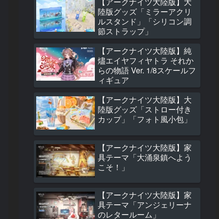
【アークナイツ大陸版】大
1374 views
陸版グッズ「ミラーアクリ
ルスタンド」「シリコン調
【アークナイツ大
節ストラップ」
モジュールアップ
ド効果紹介(サンピ
【アークナイツ大陸版】純
ャシンタ/タイムス
燼エイヤフィヤトラ それか
フィアメッタ/百
822 views
らの物語 Ver. 1/8スケールフ
ル)
ィギュア
【アークナイツ大
大陸版新オペレー
【アークナイツ大陸版】大
介 予願アンジェ
陸版グッズ「ストロー付き
(予愿安洁莉娜 Ange
カップ」「フォト風小包」
the Mellow Wish)
813 views
【アークナイツ大
【アークナイツ大陸版】家
大陸版新オペレー
具テーマ「大涌泉鎮へよう
介 サンピィ(珊比
こそ！」
Thumpy)
551 views
【アークナイツ大陸版】家
【アークナイツ大
具テーマ「アンジェリーナ
大陸版グッズ「ミ
のレタールーム」
クリルスタンド」