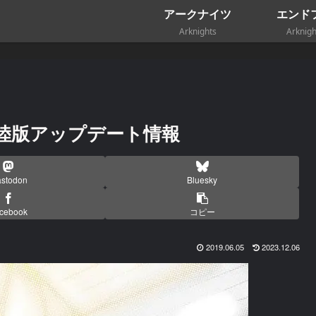
アークナイツ
エンド
Arknights
Arknigh
大陸版アップデート情報
stodon
Bluesky
cebook
コピー
2019.06.05
2023.12.06