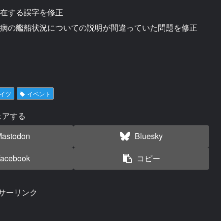
在する誤字を修正
病の艦船状況についての説明が間違っていた問題を修正
イツ
イベント
ェアする
astodon
Bluesky
acebook
コピー
サーリンク