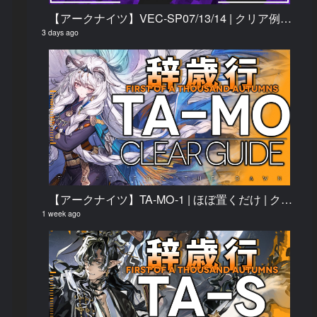
【アークナイツ】VEC-SP07/13/14 | クリア例【鋒矢突破#2】
3 days ago
【アークナイツ】TA-MO-1 | ほぼ置くだけ | クリア例【辞歳行】
1 week ago