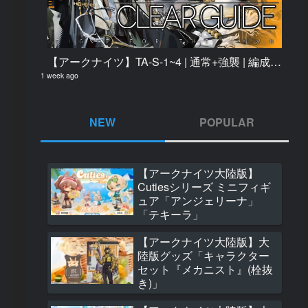
【アークナイツ】TA-S-1~4 | 通常+強襲 | 編成固定 ほぼ置くだけ クリア例【辞歳行】
1 week ago
NEW
POPULAR
【アークナイツ大陸版】
【アークナイツ大
Cutiesシリーズ ミニフィギ
サイドストーリー
ュア「アンジェリーナ」
が一粒のオレンジ
「テキーラ」
るまで」ギミック
1751 views
【アークナイツ大陸版】大
陸版グッズ「キャラクター
【アークナイツ大
セット『メカニスト』(栓抜
グッズ「音律聯覚202
き)」
Witnessed 記念
ス」