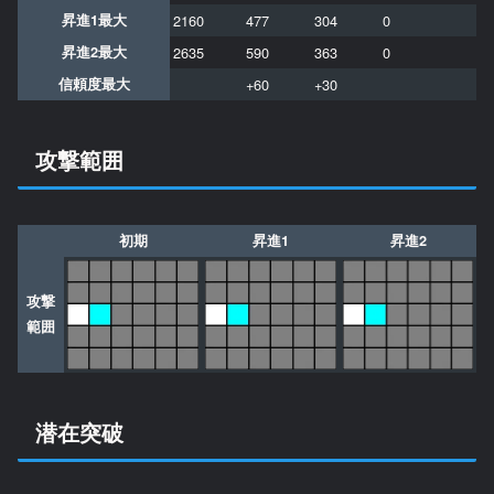
昇進1最大
2160
477
304
0
昇進2最大
2635
590
363
0
信頼度最大
+60
+30
攻撃範囲
初期
昇進1
昇進2
攻撃
範囲
潜在突破