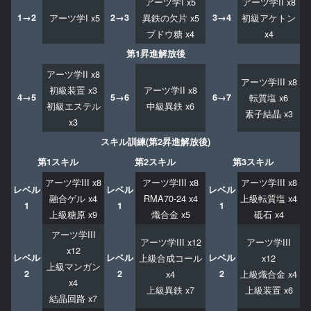
アーツ学I x5
アーツ学II x8
1→2
アーツ学I x5
2→3
異鉄の欠片 x5
3→4
初級アケトン
ブドウ糖 x4
x4
第1昇進解放後
アーツ学II x8
アーツ学III x8
初級装置 x3
アーツ学II x8
4→5
5→6
6→7
転質塩 x6
初級エステル
中級異鉄 x6
素子結晶 x3
x3
スキル訓練(第2昇進解放後)
第1スキル
第2スキル
第3スキル
アーツ学III x8
アーツ学III x8
アーツ学III x8
レベル
レベル
レベル
融合ゲル x4
RMA70-24 x4
上級転質塩 x4
1
1
1
上級糖原 x9
熾合金 x5
砥石 x4
アーツ学III
アーツ学III x12
アーツ学III
x12
レベル
レベル
上級合成コール
レベル
x12
上級マンガン
2
2
x4
2
上級熾合金 x4
x4
上級異鉄 x7
上級装置 x6
結晶回路 x7