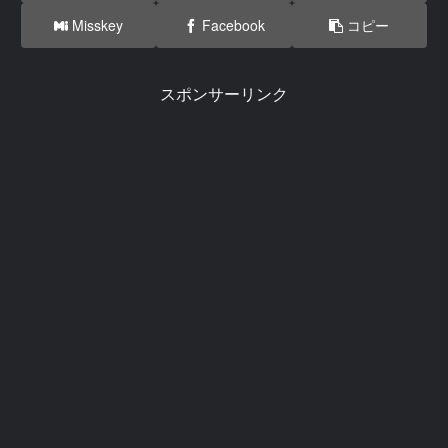
信頼上昇後
Misskey
Facebook
コピー
会話3
基本情報
放置
a
スポンサーリンク
入職会話
経験値上昇
昇進1
昇進2
編成時
隊長任命
作戦準備
戦闘開始
選択1
選択2
配置1
配置2
作戦中1