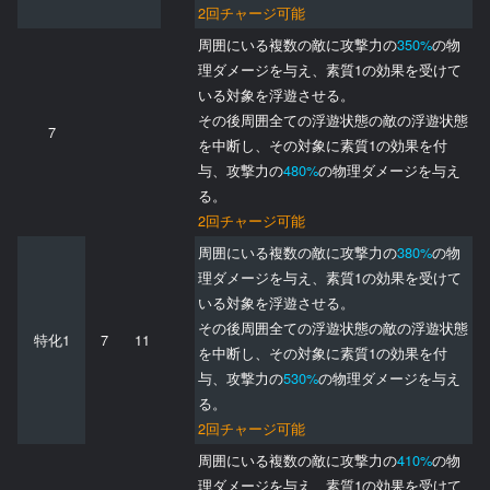
2回チャージ可能
周囲にいる複数の敵に攻撃力の
350%
の物
理ダメージを与え、素質1の効果を受けて
いる対象を浮遊させる。
その後周囲全ての浮遊状態の敵の浮遊状態
7
を中断し、その対象に素質1の効果を付
与、攻撃力の
480%
の物理ダメージを与え
る。
2回チャージ可能
周囲にいる複数の敵に攻撃力の
380%
の物
理ダメージを与え、素質1の効果を受けて
いる対象を浮遊させる。
その後周囲全ての浮遊状態の敵の浮遊状態
特化1
7
11
を中断し、その対象に素質1の効果を付
与、攻撃力の
530%
の物理ダメージを与え
る。
2回チャージ可能
周囲にいる複数の敵に攻撃力の
410%
の物
理ダメージを与え、素質1の効果を受けて