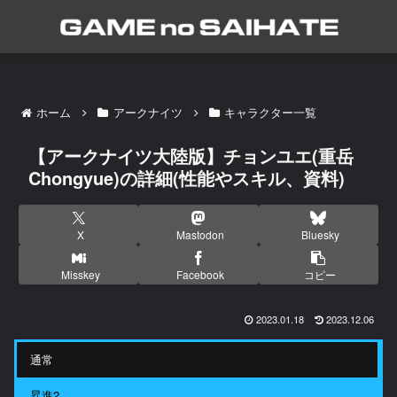
ホーム
アークナイツ
キャラクター一覧
【アークナイツ大陸版】チョンユエ(重岳
Chongyue)の詳細(性能やスキル、資料)
X
Mastodon
Bluesky
Misskey
Facebook
コピー
2023.01.18
2023.12.06
通常
昇進2