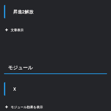
昇進2解放
文章表示
モジュール
X
モジュール効果を表示