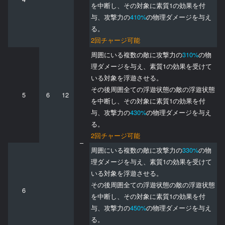
を中断し、その対象に素質1の効果を付
与、攻撃力の
410%
の物理ダメージを与え
る。
2回チャージ可能
周囲にいる複数の敵に攻撃力の
310%
の物
理ダメージを与え、素質1の効果を受けて
いる対象を浮遊させる。
その後周囲全ての浮遊状態の敵の浮遊状態
5
6
12
を中断し、その対象に素質1の効果を付
与、攻撃力の
430%
の物理ダメージを与え
る。
2回チャージ可能
–
周囲にいる複数の敵に攻撃力の
330%
の物
理ダメージを与え、素質1の効果を受けて
いる対象を浮遊させる。
その後周囲全ての浮遊状態の敵の浮遊状態
6
を中断し、その対象に素質1の効果を付
与、攻撃力の
450%
の物理ダメージを与え
る。