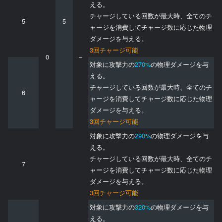
える。
チャージしている回数が最大時、全てのチ
5
5
ャージを消費してチャージ数に応じた物理
ダメージを与える。
3回チャージ可能
0
–
対象に攻撃力の
270%
の物理ダメージを与
える。
チャージしている回数が最大時、全てのチ
6
ャージを消費してチャージ数に応じた物理
ダメージを与える。
3回チャージ可能
対象に攻撃力の
290%
の物理ダメージを与
える。
チャージしている回数が最大時、全てのチ
7
ャージを消費してチャージ数に応じた物理
ダメージを与える。
3回チャージ可能
対象に攻撃力の
320%
の物理ダメージを与
える。