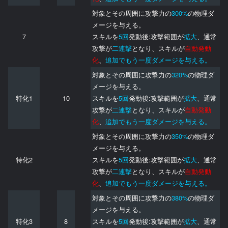
対象とその周囲に攻撃力の
300%
の物理ダ
メージを与える。
7
スキルを
5回
発動後:攻撃範囲が
拡大
、通常
攻撃が
二連撃
となり、スキルが
自動発動
化
、
追加でもう一度ダメージを与える。
対象とその周囲に攻撃力の
320%
の物理ダ
メージを与える。
特化1
10
スキルを
5回
発動後:攻撃範囲が
拡大
、通常
攻撃が
二連撃
となり、スキルが
自動発動
化
、
追加でもう一度ダメージを与える。
対象とその周囲に攻撃力の
350%
の物理ダ
メージを与える。
特化2
スキルを
5回
発動後:攻撃範囲が
拡大
、通常
攻撃が
二連撃
となり、スキルが
自動発動
化
、
追加でもう一度ダメージを与える。
対象とその周囲に攻撃力の
380%
の物理ダ
メージを与える。
特化3
8
スキルを
5回
発動後:攻撃範囲が
拡大
、通常