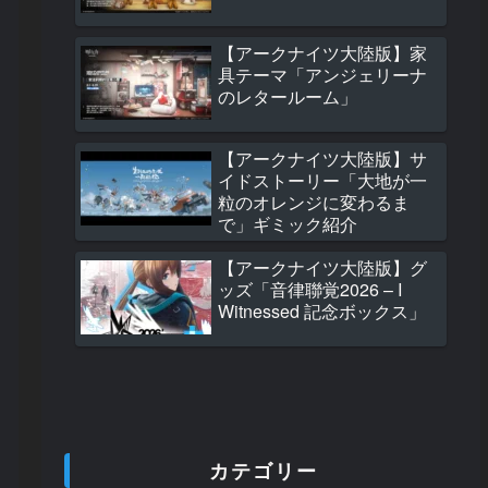
るまで」ギミック
395 views
【アークナイツ大陸版】家
具テーマ「アンジェリーナ
【アークナイツ大
のレタールーム」
大陸版グッズ「ス
付きカップ」「フ
小包」
【アークナイツ大陸版】サ
336 views
イドストーリー「大地が一
粒のオレンジに変わるま
【アークナイツ大
で」ギミック紹介
大陸版新オペレー
介 サンピィ(珊比
【アークナイツ大陸版】グ
Thumpy)
ッズ「音律聯覚2026 – I
316 views
Witnessed 記念ボックス」
【アークナイツ大
7周年記念開催予
280 views
【アークナイツ大
カテゴリー
モジュールアップ