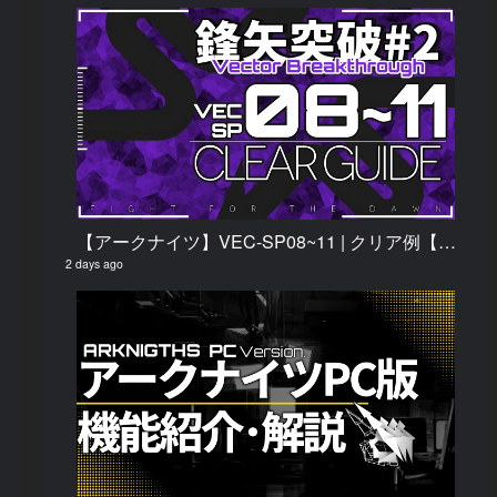
【アークナイツ】VEC-SP08~11 | クリア例【鋒矢突破#2】
2 days ago