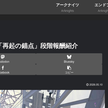
アークナイツ
エンド
Arknights
Arknigh
「再起の錨点」段階報酬紹介
stodon
Bluesky
cebook
コピー
2026.05.10