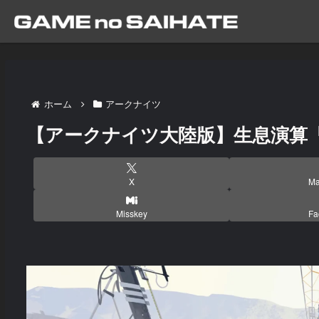
ホーム
アークナイツ
【アークナイツ大陸版】生息演算
X
Ma
Misskey
Fa