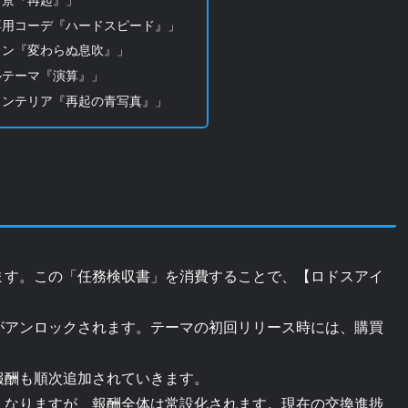
専用コーデ『ハードスピード』」
コン『変わらぬ息吹』」
ルテーマ『演算』」
インテリア『再起の青写真』」
ます。この「任務検収書」を消費することで、【ロドスアイ
がアンロックされます。テーマの初回リリース時には、購買
報酬も順次追加されていきます。
くなりますが、報酬全体は常設化されます。現在の交換進捗