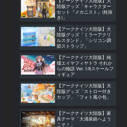
【アークナイツ大陸版】大
470 views
陸版グッズ「キャラクター
セット『メカニスト』(栓抜
【アークナイツ大
き)」
大陸版グッズ「キ
ターセット『メカ
【アークナイツ大陸版】大
ト』(栓抜き)」
陸版グッズ「ミラーアクリ
468 views
ルスタンド」「シリコン調
節ストラップ」
【アークナイツ大
グッズ「音律聯覚202
【アークナイツ大陸版】純
Witnessed 記念
燼エイヤフィヤトラ それか
ス」
らの物語 Ver. 1/8スケールフ
457 views
ィギュア
【アークナイツ大
【アークナイツ大陸版】大
大陸版新オペレー
陸版グッズ「ストロー付き
介 予願アンジェ
カップ」「フォト風小包」
(予愿安洁莉娜 Ange
the Mellow Wish)
427 views
【アークナイツ大陸版】家
【アークナイツ大
具テーマ「大涌泉鎮へよう
サイドストーリー
こそ！」
が一粒のオレンジ