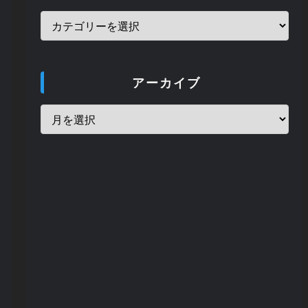
ド効果紹介(サンピ
ャシンタ/タイムス
フィアメッタ/百
232 views
ル)
アーカイブ