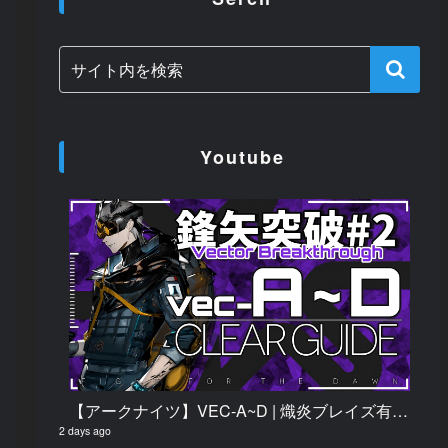
Youtube
【アークナイツ】VEC-A~D | 熾炎ブレイズ有り/無し | 楽して クリア例【鋒矢突破#2】
2 days ago