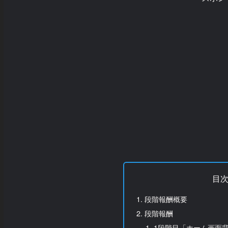
目
段階報酬概要
段階報酬
1段階目「ホーム画面