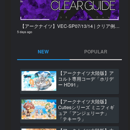
【アークナイツ】VEC-SP07/13/14 | クリア例【鋒矢突破#2】
5 days ago
NEW
POPULAR
【アークナイツ大陸版】ア
【アークナイツ大
コルト専用コーデ「ホリデ
大陸版グッズ「ミ
ー HD91」
クリルスタンド」
コン調節ストラッ
546 views
【アークナイツ大陸版】
Cutiesシリーズ ミニフィギ
【アークナイツ大
ュア「アンジェリーナ」
純燼エイヤフィヤ
「テキーラ」
れからの物語 Ver. 
ケールフィギュア