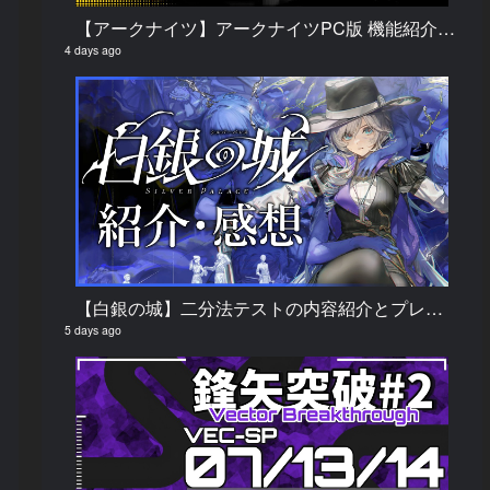
【アークナイツ】アークナイツPC版 機能紹介・解説
4 days ago
【白銀の城】二分法テストの内容紹介とプレイしてみての感想
5 days ago