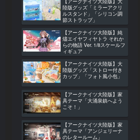
【アークナイツ大陸版】大
1365 views
陸版グッズ「ミラーアクリ
ルスタンド」「シリコン調
【アークナイツ大
節ストラップ」
モジュールアップ
ド効果紹介(サンピ
【アークナイツ大陸版】純
ャシンタ/タイムス
燼エイヤフィヤトラ それか
フィアメッタ/百
812 views
らの物語 Ver. 1/8スケールフ
ル)
ィギュア
【アークナイツ大
大陸版新オペレー
【アークナイツ大陸版】大
介 予願アンジェ
陸版グッズ「ストロー付き
(予愿安洁莉娜 Ange
カップ」「フォト風小包」
the Mellow Wish)
803 views
【アークナイツ大
【アークナイツ大陸版】家
大陸版新オペレー
具テーマ「大涌泉鎮へよう
介 サンピィ(珊比
こそ！」
Thumpy)
542 views
【アークナイツ大陸版】家
【アークナイツ大
具テーマ「アンジェリーナ
大陸版グッズ「ミ
のレタールーム」
クリルスタンド」