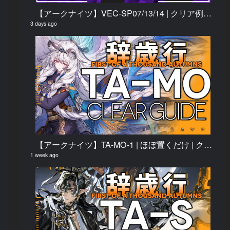
【アークナイツ】VEC-SP07/13/14 | クリア例【鋒矢突破#2】
3 days ago
【アークナイツ】TA-MO-1 | ほぼ置くだけ | クリア例【辞歳行】
1 week ago