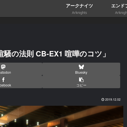
アークナイツ
エンド
Arknights
Arknigh
の法則 CB-EX1 喧嘩のコツ」
stodon
Bluesky
cebook
コピー
2019.12.02