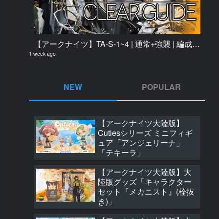
【アークナイツ】TA-S-1~4 | 通常+強襲 | 編成固定 ほぼ置くだけ クリア例【辞歳行】
1 week ago
NEW
POPULAR
【アークナイツ大陸版】
【アークナイツ大
Cutiesシリーズ ミニフィギ
サイドストーリー
ュア「アンジェリーナ」
が一粒のオレンジ
「テキーラ」
るまで」ギミック
1750 views
【アークナイツ大陸版】大
陸版グッズ「キャラクター
【アークナイツ大
セット『メカニスト』(栓抜
グッズ「音律聯覚202
き)」
Witnessed 記念
ス」