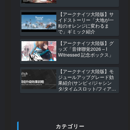
コン調節ストラッ
514 views
【アークナイツ大陸版】サ
イドストーリー「大地が一
【アークナイツ大
粒のオレンジに変わるま
純燼エイヤフィヤ
で」ギミック紹介
れからの物語 Ver. 
ケールフィギュア
【アークナイツ大陸版】グ
442 views
ッズ「音律聯覚2026 – I
Witnessed 記念ボックス」
【アークナイツ大
大陸版グッズ「キ
ターセット『メカ
【アークナイツ大陸版】モ
ト』(栓抜き)」
ジュールアップグレード効
377 views
果紹介(サンピィ/ジャシン
タ/タイムスロット/フィアメ
【アークナイツ大
ッタ/百錬ガヴィル)
7周年記念開催予
350 views
【アークナイツ大
カテゴリー
2026年8月1日