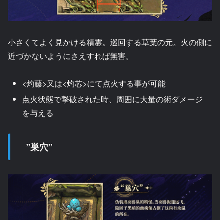
小さくてよく見かける精霊。巡回する草葉の元。火の側に
近づかないようにさえすれば無害。
<
灼藤>又は<灼芯>にて点火する事が可能
点火状態で撃破された時、周囲に大量の術ダメージ
を与える
”巣穴”