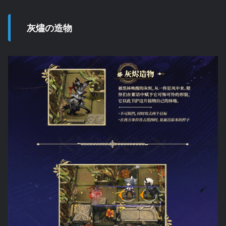
灰燼の造物