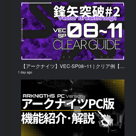
【アークナイツ】VEC-SP08~11 | クリア例【鋒矢突破#2】
1 day ago