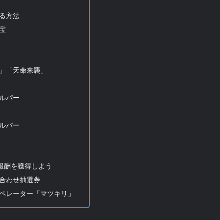
る方法
宝
」「天命来襲」
ルパー
ルパー
報酬を獲得しよう
合わせ抽選券
ペレーター「マツキリ」