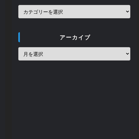
付きカップ」「フ
小包」
328 views
アーカイブ