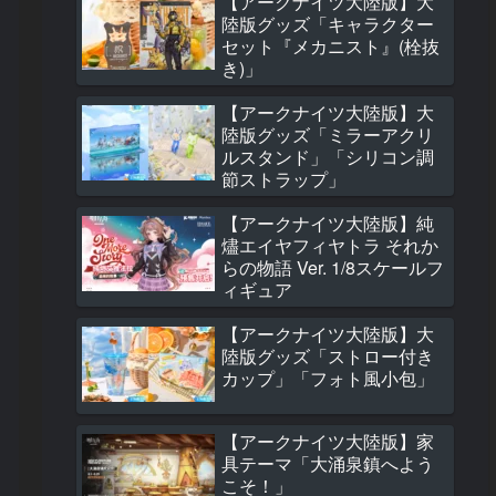
【アークナイツ大陸版】大
1014 views
陸版グッズ「キャラクター
セット『メカニスト』(栓抜
【アークナイツ大
き)」
大陸版新オペレー
介 予願アンジェ
【アークナイツ大陸版】大
(予愿安洁莉娜 Ange
陸版グッズ「ミラーアクリ
the Mellow Wish)
708 views
ルスタンド」「シリコン調
節ストラップ」
【アークナイツ大
大陸版グッズ「ミ
【アークナイツ大陸版】純
クリルスタンド」
燼エイヤフィヤトラ それか
コン調節ストラッ
らの物語 Ver. 1/8スケールフ
539 views
ィギュア
【アークナイツ大
【アークナイツ大陸版】大
純燼エイヤフィヤ
陸版グッズ「ストロー付き
れからの物語 Ver. 
カップ」「フォト風小包」
ケールフィギュア
465 views
【アークナイツ大陸版】家
【アークナイツ大
具テーマ「大涌泉鎮へよう
大陸版グッズ「キ
こそ！」
ターセット『メカ