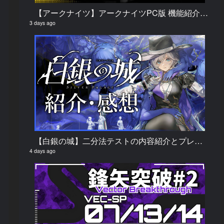
【アークナイツ】アークナイツPC版 機能紹介・解説
3 days ago
【白銀の城】二分法テストの内容紹介とプレイしてみての感想
4 days ago