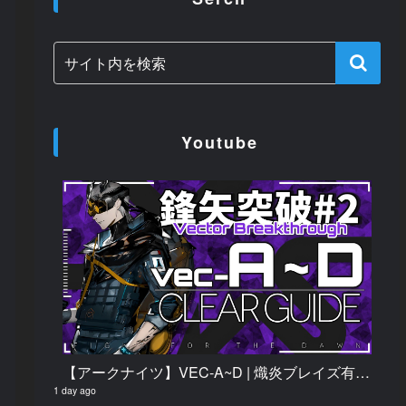
Youtube
【アークナイツ】VEC-A~D | 熾炎ブレイズ有り/無し | 楽して クリア例【鋒矢突破#2】
1 day ago