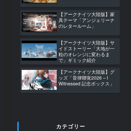
ト』(栓抜き)」
460 views
【アークナイツ大陸版】家
具テーマ「アンジェリーナ
【アークナイツ大
のレタールーム」
モジュールアップ
ド効果紹介(サンピ
ャシンタ/タイムス
【アークナイツ大陸版】サ
フィアメッタ/百
420 views
イドストーリー「大地が一
ル)
粒のオレンジに変わるま
【アークナイツ大
で」ギミック紹介
大陸版新オペレー
介 サンピィ(珊比
【アークナイツ大陸版】グ
Thumpy)
ッズ「音律聯覚2026 – I
420 views
Witnessed 記念ボックス」
【アークナイツ大
7周年記念開催予
335 views
【アークナイツ大
カテゴリー
大陸版グッズ「ス