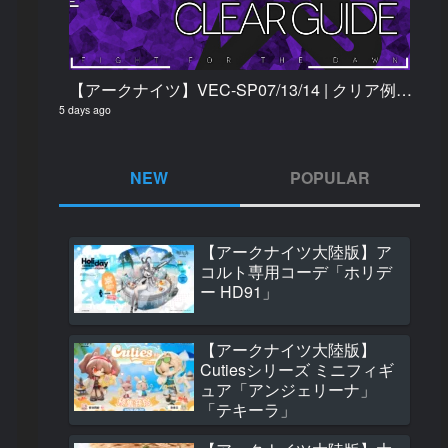
【アークナイツ】VEC-SP07/13/14 | クリア例【鋒矢突破#2】
5 days ago
NEW
POPULAR
【アークナイツ大陸版】ア
【アークナイツ大
コルト専用コーデ「ホリデ
サイドストーリー
ー HD91」
が一粒のオレンジ
るまで」ギミック
1358 views
【アークナイツ大陸版】
Cutiesシリーズ ミニフィギ
【アークナイツ大
ュア「アンジェリーナ」
グッズ「音律聯覚202
「テキーラ」
Witnessed 記念
ス」