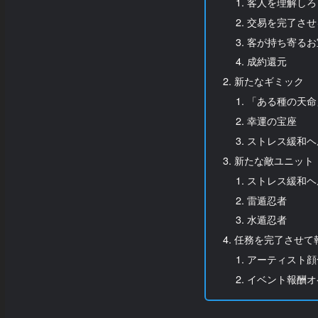
客人を理解しろ
交易を完了させ
客が持ち寄るお
成約還元
新たなギミック
「ある種の天命
幸運の宝座
ストレス緩和ヘ
新たな敵ユニット
ストレス緩和ヘ
雷遁忍者
水遁忍者
任務を完了させて
アーティスト顔
イベント報酬オ