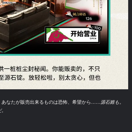
。あなたが販売出来るものは恐怖、希望から……
源石錐も。
だ。